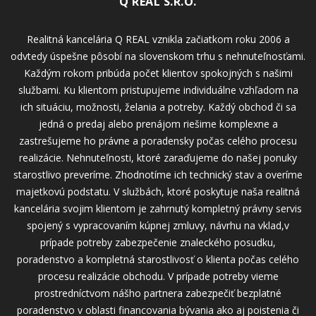
Q REAL S.R.O.
Realitná kancelária Q REAL vznikla začiatkom roku 2006 a
odvtedy úspešne pôsobí na slovenskom trhu s nehnuteľnosťami.
Každým rokom pribúda počet klientov spokojných s našimi
službami. Ku klientom pristupujeme individuálne vzhľadom na
ich situáciu, možnosti, želania a potreby. Každý obchod či sa
jedná o predaj alebo prenájom riešime komplexne a
zastrešujeme ho právne a poradensky počas celého procesu
realizácie. Nehnuteľnosti, ktoré zaraďujeme do našej ponuky
starostlivo preveríme. Zhodnotíme ich technický stav a overíme
majetkovú podstatu. V službách, ktoré poskytuje naša realitná
kancelária svojim klientom je zahrnutý kompletný právny servis
spojený s vypracovaním kúpnej zmluvy, návrhu na vklad,v
prípade potreby zabezpečenie znaleckého posudku,
poradenstvo a kompletná starostlivosť o klienta počas celého
procesu realizácie obchodu. V prípade potreby vieme
prostredníctvom nášho partnera zabezpečiť bezplatné
poradenstvo v oblasti financovania bývania ako aj poistenia či