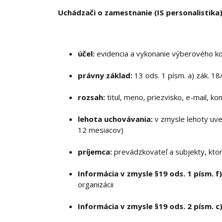
Uchádzači o zamestnanie (IS personalistika
účel:
evidencia a vykonanie výberového ko
právny základ:
13 ods. 1 písm. a) zák. 18
rozsah:
titul, meno, priezvisko, e-mail, k
lehota uchovávania:
v zmysle lehoty uv
12 mesiacov)
príjemca:
prevádzkovateľ a subjekty, kto
Informácia v zmysle §19 ods. 1 písm. f)
organizácii
Informácia v zmysle §19 ods. 2 písm. c)