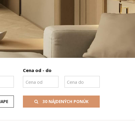
Cena od - do
MAPE
30 NÁJDENÝCH PONÚK