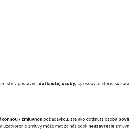
ľom ste v postavení
dotknutej osoby
, t.j. osoby, o ktorej sú sp
ákonnou / zmluvnou
požiadavkou, ste ako dotknutá osoba
povi
a uzatvorenie zmluvy môže mať za následok
neuzavretie
zmluvn