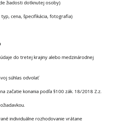
de žiadosti dotknutej osoby)
typ, cena, špecifikácia, fotografia)
a
daje do tretej krajiny alebo medzinárodnej
voj súhlas odvolať
a začatie konania podľa §100 zák. 18/2018 Z.z.
ožiadavkou.
ané individuálne rozhodovanie vrátane