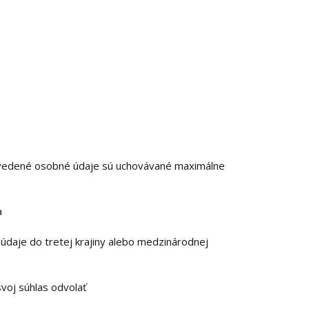
 uvedené osobné údaje sú uchovávané maximálne
a
daje do tretej krajiny alebo medzinárodnej
voj súhlas odvolať